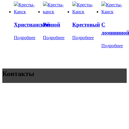
Христианский
Резной
Крестовый
С
домивино
Подробнее
Подробнее
Подробнее
Подробнее
Контакты
Памятники, оградки, столы, лавки, услуги по
благоустройству. Доступные цены
+7 923 305 23 91
galya84@list.ru