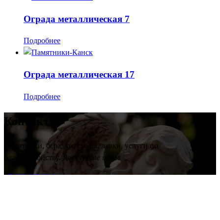
Ограда металлическая 7
Подробнее
Ограда металлическая 17
Подробнее
Контакты
Памятники, оградки, столы, лавки, услуги по
благоустройству. Доступные цены
+7 923 305 23 91
galya84@list.ru
г. Канск, ул. 40 лет Октября, д.10.